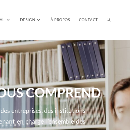
TAL
DESIGN
À PROPOS
CONTACT
 VOUS COMPREND
es entreprises, des institutions
renant en charge l’ensemble des