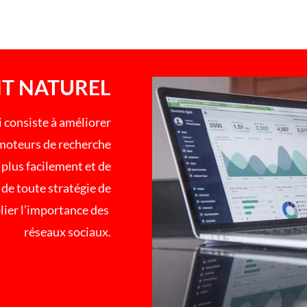
T NATUREL
 consiste à améliorer
s moteurs de recherche
 plus facilement et de
 de toute stratégie de
lier l’importance des
réseaux sociaux.