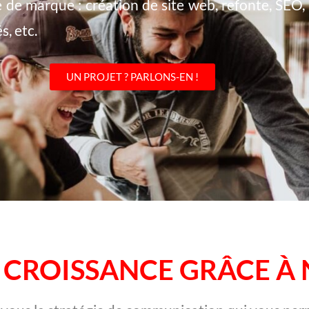
e de marque : création de site web, refonte, SEO
, etc.
UN PROJET ? PARLONS-EN !
CROISSANCE GRÂCE À 