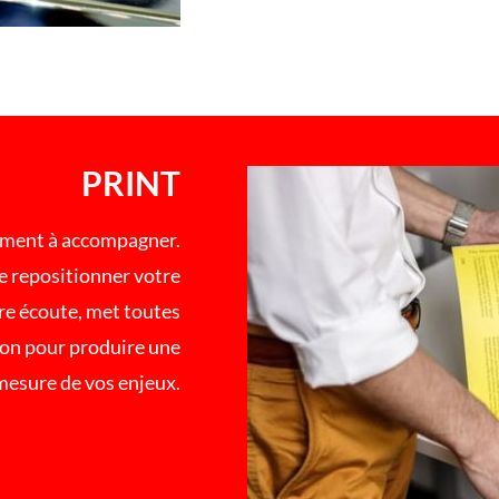
PRINT
pement à accompagner.
de repositionner votre
tre écoute, met toutes
ion pour produire une
 mesure de vos enjeux.